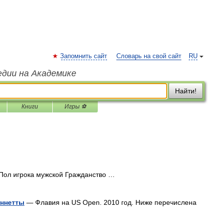
Запомнить сайт
Словарь на свой сайт
RU
едии на Академике
Найти!
Книги
Игры ⚽
Пол игрока мужской Гражданство …
еннетты
— Флавия на US Open. 2010 год. Ниже перечислена