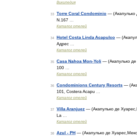
Википедия
Torre Coral Condominio
— (Акапулько д
33
N.167 …
Каталог отелей
Hotel Costa Linda Acapulco
— (Акапуль
34
Адрес …
Каталог отелей
Casa Nahoa Mon-Yoli
— (Акапулько де 
35
100 …
Каталог отелей
Condominions Century Resorts
— (Ака
36
101, Costera Acapu …
Каталог отелей
Villa Aranjuez
— (Акапулько де Хуарес,М
37
La …
Каталог отелей
Azul - PH
— (Акапулько де Хуарес,Мекси
38