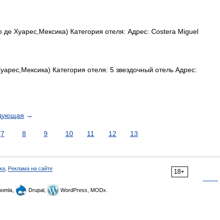
 де Хуарес,Мексика) Категория отеля: Адрес: Costera Miguel
уарес,Мексика) Категория отеля: 5 звездочный отель Адрес:
дующая
→
7
8
9
10
11
12
13
ка
,
Реклама на сайте
18+
omla,
Drupal,
WordPress, MODx.