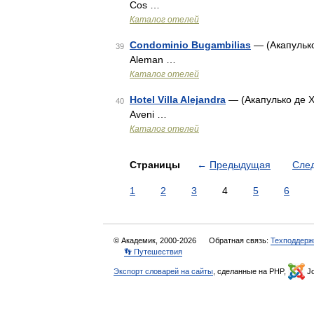
Cos …
Каталог отелей
Condominio Bugambilias
— (Акапулько
39
Aleman …
Каталог отелей
Hotel Villa Alejandra
— (Акапулько де Х
40
Aveni …
Каталог отелей
Страницы
←
Предыдущая
Сле
1
2
3
4
5
6
© Академик, 2000-2026
Обратная связь:
Техподдерж
👣 Путешествия
Экспорт словарей на сайты
, сделанные на PHP,
Jo