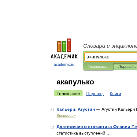
Словари и энциклоп
academic.ru
Толкования
Переводы
акапулько
Толкование
Перевод
Книги
Кальери, Агустин
— Агустин Кальери 
31
Википедия
Достижения и статистика Флавии П
32
статистика выступлений …